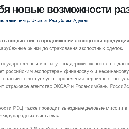
бя новые возможности раз
спортный центр
,
Экспорт Республики Адыгея
ать содействие в продвижении экспортной продукци
зарубежные рынки до страхования экспортных сделок.
государственный институт поддержки экспорта, создан
ет российским экспортерам финансовую и нефинансовую
ь полный спектр услуг от проведения первичных консу
ит страховое агентство ЭКСАР и Росэксимбанк. Российс
ности РЭЦ также проводит выездные деловые миссии в 
 международных выставках.
и мероприятий Российского экспортного центра вы мо