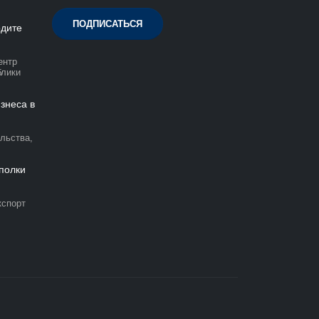
ПОДПИСАТЬСЯ
одите
ентр
блики
знеса в
льства,
 полки
кспорт