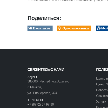
Поделиться:
Вконтакте
Одноклассники
Мой
СВЯЖИТЕСЬ С НАМИ
ПОЛЕ
АДРЕС
Центр п
385000, Республика Адыгея,
Центр "
г. Майкоп,
Новост
ул. Пионерская, 324
Событи
ТЕЛЕФОН
Услуги
+7 (8772) 57-97-90
Истории