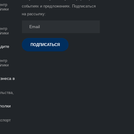
ентр
событиях и предложениях. Подписаться
блики
на рассылку:
ентр
блики
ПОДПИСАТЬСЯ
одите
ентр
блики
знеса в
льства,
 полки
кспорт